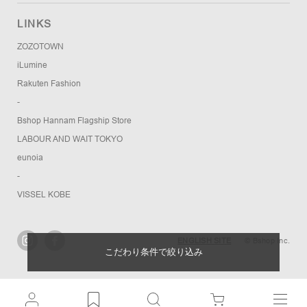
LINKS
ZOZOTOWN
iLumine
Rakuten Fashion
-
Bshop Hannam Flagship Store
LABOUR AND WAIT TOKYO
eunoia
-
VISSEL KOBE
ENGLISH SITE
© Bshop Inc.
こだわり条件で絞り込み