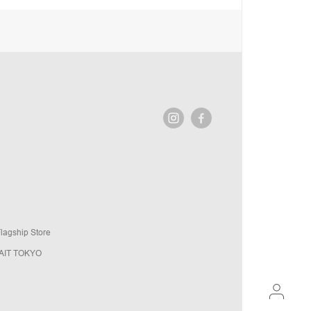
agship Store
AIT TOKYO