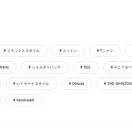
# リラックススタイル
# コットン
# Tシャツ
Brady
# ショルダーバッグ
# 別注
# スニーカー
# レイヤードスタイル
# Oblada
# THE SHINZO
# handveark