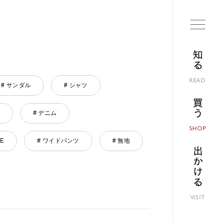
知る
READ
# サンダル
# シャツ
買う
# デニム
SHOP
NE
# ワイドパンツ
# 無地
出かける
VISIT