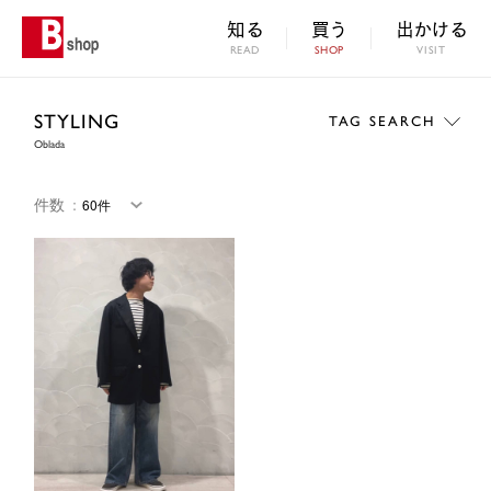
知る
買う
出かける
READ
SHOP
VISIT
STYLING
TAG SEARCH
Oblada
件数
：